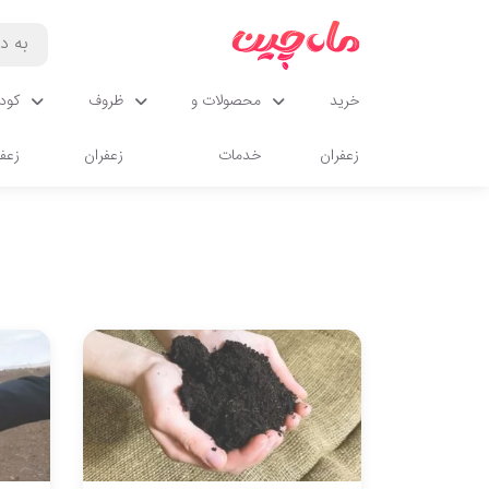
خرید
محصولات و
ظروف
کود
زعفران
خدمات
زعفران
زعفر