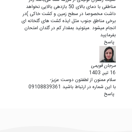
مناطقی با دمای بالای 50 بازدهی بالایی نخواهد
داشت مخصوصا در سطح زمین و کشت خاکی )در
برخی مناطق جنوب مثل ایذه کشت های گلخانه ای
انجام میشود .میتونید بمقدار کم در گلدان امتحان
بفرمایید
پاسخ
مرجان قویمی
16 تیر, 1403
سلام ممنون از لطفتون دوست عزیز-
با این شماره در ارتباط باشید 09108839361
پاسخ